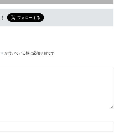
w！
。
※
が付いている欄は必須項目です