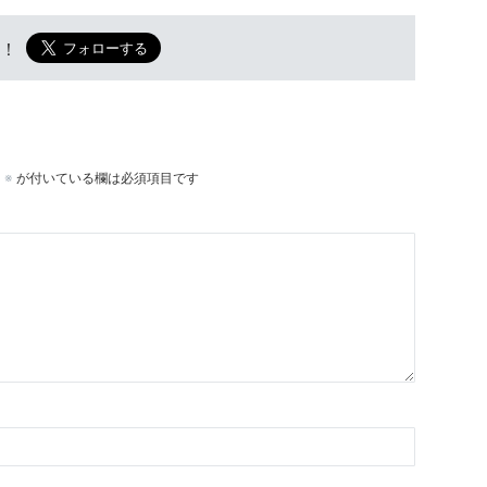
w！
。
※
が付いている欄は必須項目です