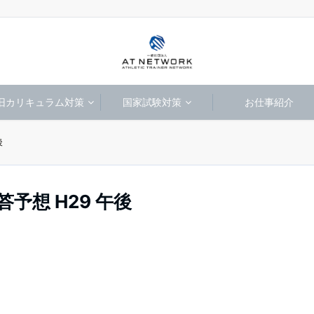
旧カリキュラム対策
国家試験対策
お仕事紹介
後
予想 H29 午後