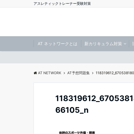
アスレティックトレーナー受験対策
AT ネットワークとは
新カリキュラム対策
AT NETWORK
AT予想問題集
118319612_67053818
118319612_670538
66105_n