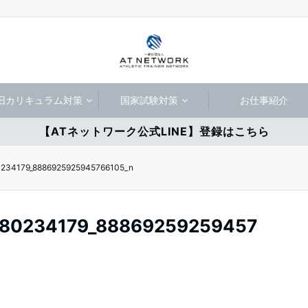
旧カリキュラム対策
国家試験対策
お仕事紹介
【ATネットワーク公式LINE】登録はこちら
0234179_8886925925945766105_n
180234179_88869259259457